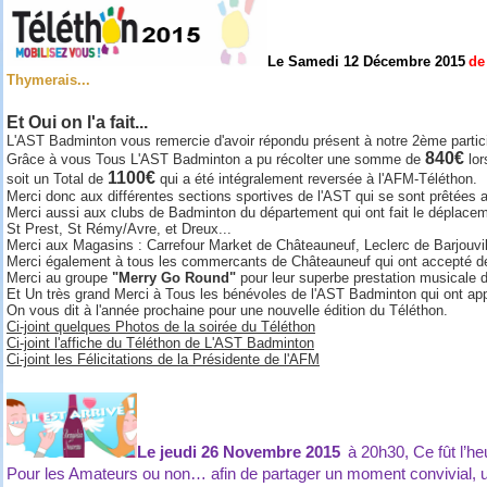
Le Samedi 12 Décembre 2015
de
Thymerais...
Et Oui on l'a fait...
L'AST Badminton vous remercie d'avoir répondu présent à notre 2ème partici
840€
Grâce à vous Tous L'AST Badminton
a pu récolter une somme de
lor
1100€
soit un Total de
qui a été intégralement reversée à l'AFM-Téléthon.
Merci donc aux différentes sections sportives de l'AST qui se sont prêtées a
Merci aussi aux clubs de Badminton du département qui ont fait le déplaceme
St Prest, St Rémy/Avre, et Dreux...
Merci aux Magasins : Carrefour Market de Châteauneuf, Leclerc de Barjouville
Merci également à tous les commercants de Châteauneuf qui ont accepté de pu
Merci au groupe
"Merry Go Round"
pour leur superbe prestation musicale
d
Et Un très grand Merci à Tous les bénévoles
de l'AST Badminton
qui ont app
On vous dit à l'année prochaine pour une nouvelle édition du Téléthon.
Ci-joint quelques Photos de la soirée du Téléthon
Ci-joint l'affiche du Téléthon de L'AST Badminton
Ci-joint les Félicitations de la Présidente de l'AFM
Le jeudi 26 Novembre 2015
à 20h30, Ce fût l’h
Pour les Amateurs ou non… afin de partager un moment convivial, un