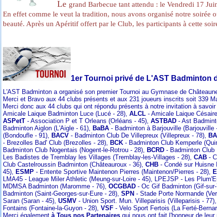
Le
grand Barbecue tant attendu :
le Vendredi 17 Jui
En effet comme le veut la tradition, nous avons organisé notre soirée ou
beauté. Après un Apéritif offert par le Club, les participants à cette so
1
er Tournoi privé de L'AST
Badminton d
L'AST Badminton a organisé son premier Tournoi au Gymnase de Châteaune
Merci et Bravo aux 44 clubs présents et aux 231 joueurs inscrits soit 339 
Merci donc aux 44 clubs
qui ont répondu présents à notre invitation à savoi
Amicale Laique Badminton Luce (Lucé - 28),
ALCL
- Amicale Laique Césaire
ASPetT
- Association P et T Orleans (Orléans - 45),
ASTBAD
- Ast Badmint
Badminton Aiglon (L'Aigle - 61),
BaBA
- Badminton à Barjouville (Barjouville 
(Bondoufle - 91),
BACV
- Badminton Club De Villepreux (Villepreux - 78),
BA
- Brezolles Bad' Club (Brezolles - 28),
BCK
- Badminton Club Kemperle (Qui
Badminton Club Nogentais (Nogent-le-Rotrou - 28),
BCRD
- Badminton Club 
Les Badistes de Tremblay les Villages (Tremblay-les-Villages - 28),
CAB
- C
Club Castelroussin Badminton (Châteauroux - 36),
CHB
- Condé sur Huisne 
45),
ESMP
- Entente Sportive Maintenon Pierres (Maintenon/Pierres - 28),
E
LMA45 - League Miler Athletic (Meung-sur-Loire - 45), LPEJSP - Les Plum'Eu
MDMSA Badminton (Maromme - 76),
OCGBAD
- Oc Gif Badminton (Gif-sur-
Badminton (Saint-Georges-sur-Eure - 28),
SPN
- Stade Porte Normande (Ver
Saran (Saran - 45),
USMV
- Union Sport. Mun. Villeparisis (Villeparisis - 77)
Fontains (Fontaine-la-Guyon - 28),
VSF
- Velo Sport Fertois (La Ferté-Bernar
Merci également
à Tous nos Partenaires
qui nous ont fait l'honneur de le