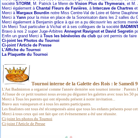
société
STORM
, M. Patrick Le Menn de
Vision Plus du Thymerais
, et M.
Merci également à
Chantal Fleurs de Favières
, à
Intercave de Chartres
et
Merci à
Margaux Bourdin
notre Miss Centre-Val de Loire et 6ème Dauphine 
Merci à
Yann
pour la mise en place de la Sonorisaton dans les 2 salles du
Merci également à Benjamin grâce à qui on a pu découvrir les actions mené
U
n Merci Tout particulier à Vichaï et à ses collègues de la société
BADMIN
Bravo à nos 2 super Juge-Arbitres
Annegret Ravignot et David Segretin
po
Enfin un grand Merci à
Tous les bénévoles du club
qui ont permis de fair
Ci-joint les Photos du Tournoi
Ci-joint l'Article de Presse
L'Affiche du Tournoi
La Plaquette du Tournoi
Tournoi interne de la Galette des Rois : le Samedi
L'Ast Badminton a organisé comme l'année dernière son tournoi interne : Parents L
A l'issue de ce petit tournoi nous avons pu déguster les galettes avec tous les 50 p
Merci à Tous les parents qui ont répondu présent à notre invitation...
Bravo aux vainqueurs et à tous les autres participants.
Les finalistes ont tous été récompensés ainsi que tous les enfants présents pour cet
Merci à tous ceux qui ont fait que cet évènenement a été une réussite.
Ci-joint les photos du Tournoi
Ci-joint l'Article de Presse