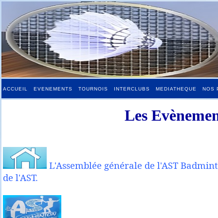
ACCUEIL
EVENEMENTS
TOURNOIS
INTERCLUBS
MEDIATHEQUE
NOS 
Les Evènement
L'Assemblée générale de l'AST Badmint
de l'AST.